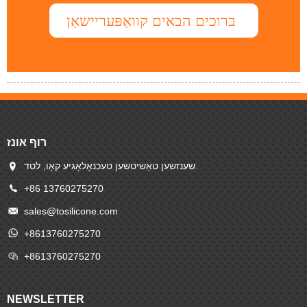
ברוכים הבאים קוואַפּעריישאַן
רוף אונז
שענזשען טאָשיטשען טעכנאָלאָגיע קאָו, לטד.
+86 13760275270
sales@tosilicone.com
+8613760275270
+8613760275270
NEWSLETTER