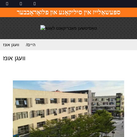
ספּעשאַלייז אין סיליקאָנע און פלואָראָבבער
היים
וועגן אונז
וועגן אונז