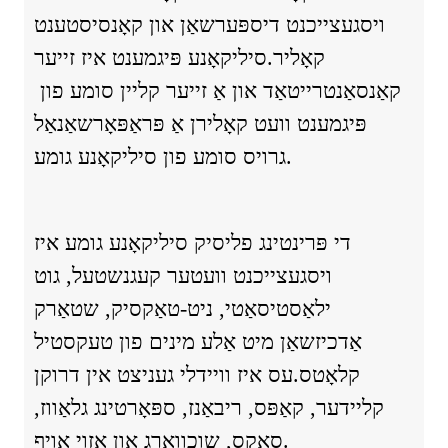
ויסגעצייכנט דיספּערשאַן און קאָנסיסטענט
קאָליר.סיליקאָנע פּיגמענט איז זייער
קאַנסאַנטרייטאַד און אַ זייער קליין סומע פון ​​
פּיגמענט וועט קאָלירן אַ פּראַפּאָרשאַנאַל
גרויס סומע פון ​​סיליקאָנע גומע.
די פּרינטינג פליסיק סיליקאָנע גומע איז
ויסגעצייכנט וועטער קעגנשטעל, גוט
ילאַסטיסאַטי, ניט-טאַקסיק, שטאַרק
אַדכיזשאַן מיט אַלע מינים פון טעקסטיל
קלאָטס.עס איז וויידלי געניצט אין דרוקן
קליידער, קאַפּס, ריבאַנז, ספּאָרטינג גלאַווז,
סאַקס, שוכוואַרג און אַזוי אויף.