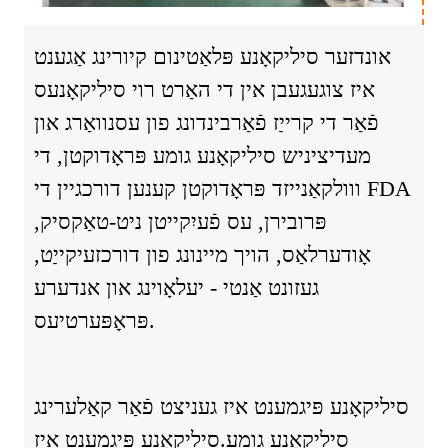
אונדזער סיליקאָנע פּלאַטינום קיורינג אַגענט
איז צוגעגעבן אין די האַרט רוי סיליקאָנעס
פֿאַר די קרייַז פֿאַרבינדונג פון עסנוואַרג און
מעדיציניש סיליקאָנע גומע פּראָדוקטן, די
ווולקאַנייזד פּראָדוקטן קענען דורכגיין די FDA
פּרובירן, עס פֿעיִקייטן ניט-טאַקסיק,
אָודערלאַס, הויך מיינונג פון דורכזעיקייַט,
געזונט אַנטי - יעלאָוינג און אנדערע
פּראָפּערטיעס.
סיליקאָנע פּיגמענט איז געניצט פֿאַר קאַלערינג
סיליקאָנע גומע.סיליקאָנע פּיגמענט איז