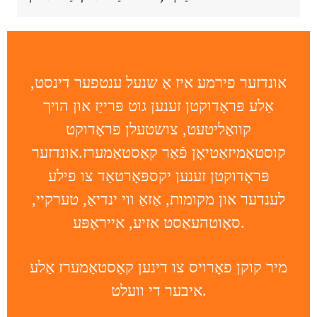
אונדזער פירמע איז אַ שנעל ענטפער דינסט,
אַלע פּראָדוקטן זענען גוט פּרייַז און הויך
קוואַליטעט, צושטעלן פּראָדוקט
קוסטאָמיזאַטיאָן פֿאַר קאַסטאַמערז.אונדזער
פּראָדוקטן זענען יקספּאָרטאַד צו פילע
לענדער און מקומות, אַזאַ ווי ינדיאַ, טערקיי,
סאָוטהעאַסט אזיע, אייראָפּע.
מיר קוקן פאָרויס צו דינען קאַסטאַמערז אַלע
איבער די וועלט.