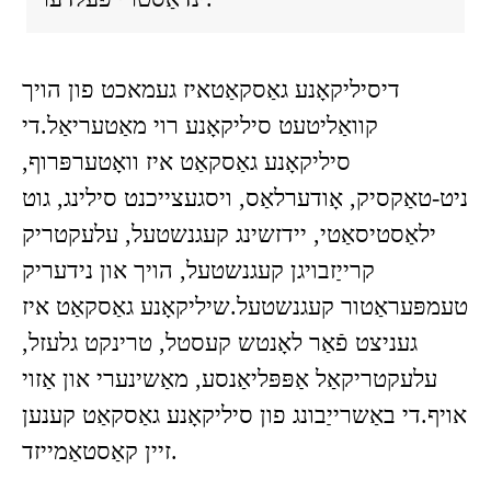
די
סיליקאָנע גאַסקאַט
איז געמאכט פון הויך
קוואַליטעט סיליקאָנע רוי מאַטעריאַל.די
סיליקאָנע גאַסקאַט איז וואָטערפּרוף,
ניט-טאַקסיק, אָודערלאַס, ויסגעצייכנט סילינג, גוט
ילאַסטיסאַטי, יידזשינג קעגנשטעל, עלעקטריק
קרייַזבויגן
קעגנשטעל, הויך און נידעריק
טעמפּעראַטור קעגנשטעל.ש
יליקאָנע גאַסקאַט איז
געניצט פֿאַר לאָנטש קעסטל, טרינקט גלעזל,
עלעקטריקאַל אַפּפּליאַנסע, מאַשינערי און אַזוי
אויף.די באַשרייַבונג פון סיליקאָנע גאַסקאַט קענען
זיין קאַסטאַמייזד.